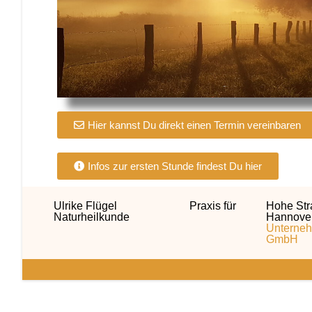
Hier kannst Du direkt einen Termin vereinbaren
Infos zur ersten Stunde findest Du hier
Ulrike Flügel Praxis für
Hohe 
Naturheilkunde
Hannove
Unterneh
GmbH